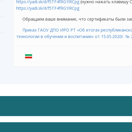
https://yadi.sk/d/f5TF4fRG1lRCpg
(нужно нажать клавишу Ct
https://yadi.sk/d/f5TF4fRG1lRCpg
Обращаем ваше внимание, что сертификаты были зап
Приказ ГАОУ ДПО ИРО РТ «Об итогах республиканск
технологии в обучении и воспитании» от 15.05.2020г. № 