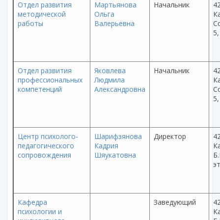
Отдел развития
Мартьянова
Начальник
42
методической
Ольга
Ка
работы
Валерьевна
С
5,
Отдел развития
Яковлева
Начальник
42
профессиональных
Людмила
Ка
компетенций
Александровна
С
5,
Центр психолого-
Шарифзянова
Директор
42
педагогического
Кадрия
Ка
сопровождения
Шяукатовна
Б.
эт
Кафедра
Заведующий
42
психологии и
Ка