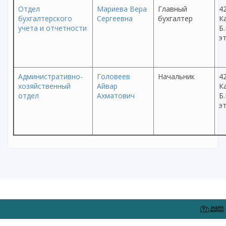
Отдел
Мариева Вера
Главный
42
бухгалтерского
Сергеевна
бухгалтер
Ка
учета и отчетности
Б.
эт
Административно-
Головеев
Начальник
42
хозяйственный
Айвар
Ка
отдел
Ахматович
Б.
эт