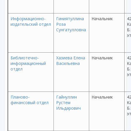
Информационно-
Гиниятуллина
Начальник
42
издательский отдел
Роза
Ка
Сунгатулловна
Б.
эт
Библиотечно-
Хазиева Елена
Начальник
42
информационный
Васильевна
Ка
отдел
Б.
эт
Планово-
Гайнуллин
Начальник
42
финансовый отдел
Рустем
Ка
Ильдарович
Б.
эт