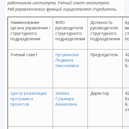
работников института, Учёный совет института.
Ряд управленческих функций осуществляет Учредитель.
Наименование
ФИО
Должность
А
органа управления /
руководителя
руководителя
м
структурного
структурного
структурного
с
подразделения
подразделения
подразделения
п
Ученый совет
Нугуманова
Председатель
42
Людмила
Ка
Николаевна
Б
Центр реализации
Зияева
Директор
42
программ и
Гульмира
Ка
проектов
Акмаловна
Б.
эт