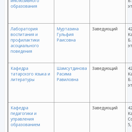
инклюзивного
Б.
образования
эт
Лаборатория
Муртазина
Заведующий
42
воспитания и
Гульфия
Ка
профилактики
Раисовна
Б.
асоциального
эт
поведения
Кафедра
Шамсутдинова
Заведующий
42
татарского языка и
Расима
Ка
литературы
Равиловна
Б.
эт
Кафедра
Заведующий
42
педагогики и
Ка
управления
С
образованием
5,