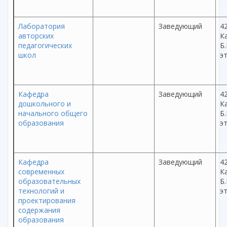
Лаборатория
Заведующий
42
авторских
Ка
педагогических
Б.
школ
эт
Кафедра
Заведующий
42
дошкольного и
Ка
начального общего
Б.
образования
эт
Кафедра
Заведующий
42
современных
Ка
образовательных
Б.
технологий и
эт
проектирования
содержания
образования