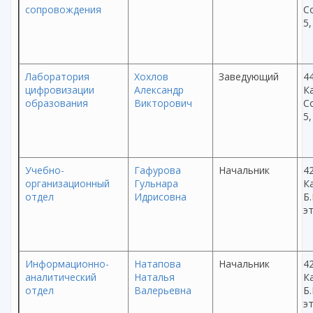
сопровождения
С
5,
Лаборатория
Хохлов
Заведующий
44
цифровизации
Александр
Ка
образования
Викторович
С
5,
Учебно-
Гафурова
Начальник
42
организационный
Гульнара
Ка
отдел
Идрисовна
Б.
эт
Информационно-
Натапова
Начальник
42
аналитический
Наталья
Ка
отдел
Валерьевна
Б.
эт