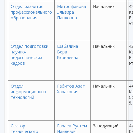
Отдел развития
Митрофанова
Начальник
42
профессионального
Эльвира
Ка
образования
Павловна
Б.
эт
Отдел подготовки
Шабалина
Начальник
42
научно-
Вера
Ка
педагогических
Яковлевна
Б.
кадров
эт
Отдел
Габитов Азат
Начальник
44
информационных
Харасович
Ка
технологий
С
5,
Сектор
Гараев Рустем
Заведующий
44
технического
Наилевич
Ка