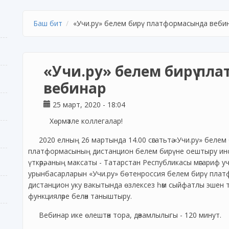
Баш бит
«Учи.ру» белем бирү платформасында веби
«Учи.ру» белем бирү пл
вебинар
25 март, 2020 - 18:04
Хөрмәтле коллегалар!
2020 елның 26 мартында 14.00 сәгатьтә «Учи.ру» беле
платформасының дистанцион белем бирүне оештыру ин
үткәрә, аның максаты - Татарстан Республикасы мәгариф 
урынбасарларын «Учи.ру» бөтенроссия белем бирү плат
дистанцион уку вакытында өзлексез һәм сыйфатлы эшен т
функцияләре белән таныштыру.
Вебинар ике өлештән тора, дәвамлылыгы - 120 минут.