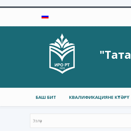
Skip to main content
"Тат
Төп меню
БАШ БИТ
КВАЛИФИКАЦИЯНЕ КҮТӘРҮ
Search form