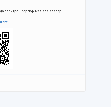
 да электрон сертификат ала алалар.
stant