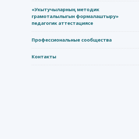
«Укытучыларның методик
грамоталылыгын формалаштыру»
педагогик аттестациясе
Профессиональные сообщества
Контакты