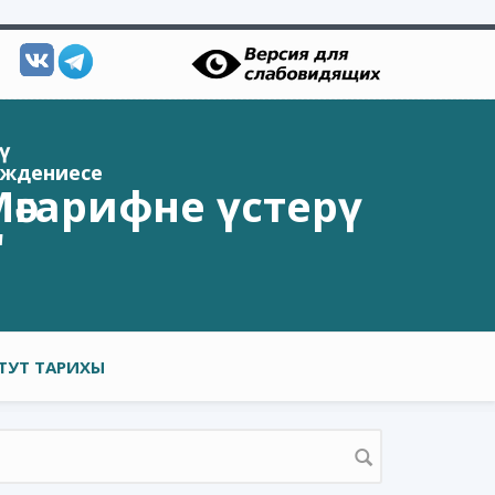
ү
еждениесе
әгарифне үстерү
"
ТУТ ТАРИХЫ