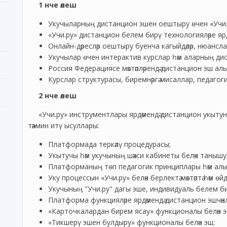
1 нче өлеш
Укучыларның дистанцион эшен оештыру өчен «Учи.
«Учи.ру» дистанцион белем бирү технологияләре ярдәме
Онлайн-дәресләр оештыру буенча кагыйдәләр, нюанслар
Укучылар өчен интерактив курслар һәм аларның дис
Россия Федерациясе мәктәпләрендә дистанцион эш ал
Курслар структурасы, биремнәргә мисаллар, педагоги
2 нче өлеш
«Учи.ру» инструментлары ярдәмендә дистанцион укыту
тәэмин итү ысуллары:
Платформада теркәлү процедурасы;
Укытучы һәм укучының шәхси кабинеты белән танышу
Платформаның төп педагогик принциплары һәм ал
Уку процессын «Учи.ру» белән берлектә мәктәптә һәм өй
Укучының "Учи.ру" дагы эше, индивидуаль белем б
Платформа функцияләре ярдәмендә дистанцион эшчә
«Карточкалардан бирем ясау» функционалы белән э
«Тикшерү эшен булдыру» функционалы белән эш;