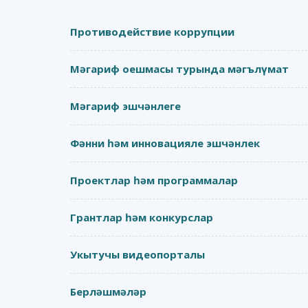
Противодействие коррупции
Мәгариф оешмасы турында мәгълүмат
Мәгариф эшчәнлеге
Фәнни һәм инновацияле эшчәнлек
Проектлар һәм программалар
Грантлар һәм конкурслар
Укытучы видеопорталы
Берләшмәләр