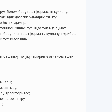
ру» белем бирү платформасын куллану;
ндә педагогик мәсьәләләрне хәл итү;
 һәм тәкъдимнәр;
танцион эшләре турында төп мәгълүмат;
ып бару өчен платформаны куллану тәҗрибәсе;
к технологияләр;
ны оештыру һәм укучыларның өзлексез эшен
;
ымнары;
дә оештыру;
ирү траекториясе;
нлекне оештыру;
ш;