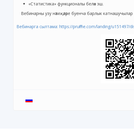
«Статистика» функционалы белән эш.
Вебинарны узу нәтиҗәләре буенча барлык катнашучылар
Вебинарга сылтама:
https://pruffme.com/landing/u151497/di