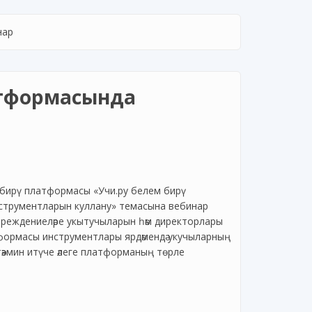
нар
атформасында
м бирү платформасы «Учи.ру белем бирү
струментларын куллану» темасына вебинар
учреждениеләре укытучыларын һәм директорлары
формасы инструментлары ярдәмендә укучыларның
әэмин итүче әлеге платформаның төрле