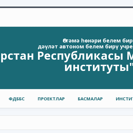
Өстәмә һөнәри белем бир
дәүләт автоном белем бирү учр
арстан Республикасы М
институты
ФДББС
ПРОЕКТЛАР
БАСМАЛАР
ИНСТИ