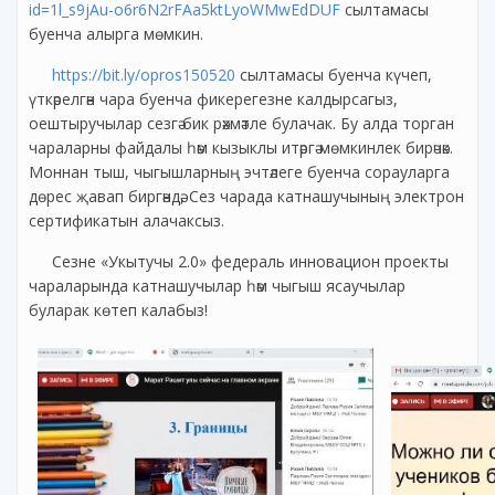
id=1l_s9jAu-o6r6N2rFAa5ktLyoWMwEdDUF
сылтамасы
буенча алырга мөмкин.
https://bit.ly/opros150520
сылтамасы буенча күчеп,
үткәрелгән чара буенча фикерегезне калдырсагыз,
оештыручылар сезгә бик рәхмәтле булачак. Бу алда торган
чараларны файдалы һәм кызыклы итәргә мөмкинлек бирәчәк.
Моннан тыш, чыгышларның эчтәлеге буенча сорауларга
дөрес җавап биргәндә, Сез чарада катнашучының электрон
сертификатын алачаксыз.
Сезне «Укытучы 2.0» федераль инновацион проекты
чараларында катнашучылар һәм чыгыш ясаучылар
буларак көтеп калабыз!