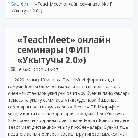
Баш бит
«TeachMeet» онлайн семинары (ФИП
«Укытучы 2.0»)
«TeachMeet» онлайн
семинары (ФИП
«Укытучы 2.0»)
16 май, 2020 - 16:27
2020 елның 15 маенда TeachMeet форматында
гомуми белем бирү оешмаларының яшь педагоглары
өчен «Дистанцион укытуны оештыру буенча лайфхаклар»
темасына укыту семинары үткәрелде. Чара башында
семинарны оештыручыларның берсе – ТР Мәгарифне
үстерү институты лабораториясе мөдире һәм «Укытучы
2.0» проекты координаторы Шәехов Марат Рәшит улы әлеге
TeachMeet дистанцион укыту проблемалары буенча яшь
педагогларның фикерен сораштыру нигезендә максатчан