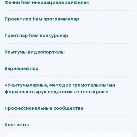
Фәнни һәм инновацияле эшчәнлек
Проектлар һәм программалар
Грантлар һәм конкурслар
Укытучы видеопорталы
Берләшмәләр
«Укытучыларның методик грамоталылыгын
формалаштыру» педагогик аттестациясе
Профессиональные сообщества
Контакты