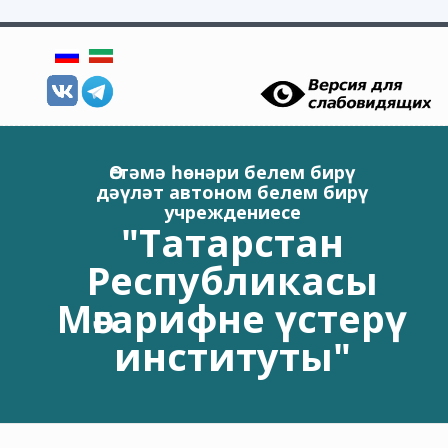
Skip to main content
Өстәмә һөнәри белем бирү
дәүләт автоном белем бирү
учреждениесе
"Татарстан
Республикасы
Мәгарифне үстерү
институты"