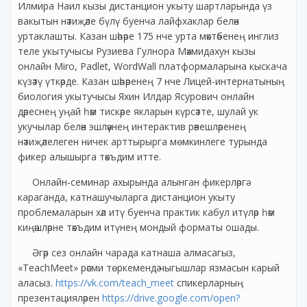
Илмира Наил кызы дистанцион укыту шартларында үз
вакытын нәтиҗәле бүлү буенча лайфхаклар белән
уртаклашты. Казан шәһәре 175 нче урта мәктәбенең инглиз
теле укытучысы Рузиева Гулнора Мәхмидахун кызы
онлайн Miro, Padlet, WordWall платформаларына кыскача
күзәтү үткәрде. Казан шәһәренең 7 нче Лицей-интернатының
биология укытучысы Яхин Илдар Ясурович онлайн
дәреснең уңай һәм тискәре якларын күрсәтте, шулай ук
укучылар белән эшләүнең интерактив рәвешләренең
нәтиҗәлелеген ничек арттырырга мөмкинлеге турында
фикер алышырга тәкъдим итте.
Онлайн-семинар ахырында алынган фикерләргә
караганда, катнашучыларга дистанцион укыту
проблемаларын хәл итү буенча практик кабул итүләр һәм
киңәшләрне тәкъдим итүнең мондый форматы ошады.
Әгәр сез онлайн чарада катнаша алмасагыз,
«TeachMeet» рәсми төркемендә чыгышлар язмасын карый
аласыз.
https://vk.com/teach_meet
спикерларның
презентацияләрен
https://drive.google.com/open?