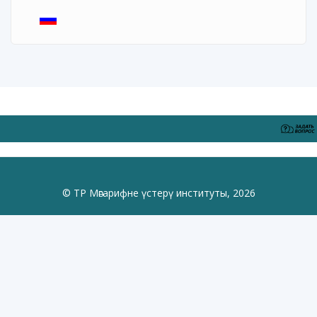
© ТР Мәгарифне үстерү институты, 2026