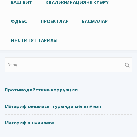
Төп меню
БАШ БИТ
КВАЛИФИКАЦИЯНЕ КҮТӘРҮ
ФДББС
ПРОЕКТЛАР
БАСМАЛАР
ИНСТИТУТ ТАРИХЫ
Search form
Противодействие коррупции
Мәгариф оешмасы турында мәгълүмат
Мәгариф эшчәнлеге