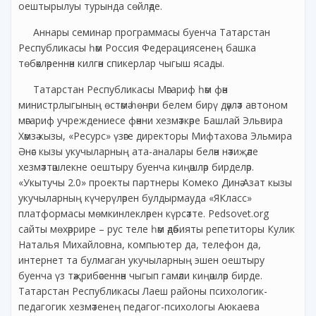
оештырылуы турында сөйләде.
Аннары семинар программасы буенча Татарстан
Республикасы һәм Россия Федерациясенең башка
төбәкләреннән килгән спикерлар чыгыш ясады.
Татарстан Республикасы Мәгариф һәм фән
министрлыгының өстәмә һөнәри белем бирү дәүләт автоном
мәгариф учреждениесе фәнни хезмәткәре Башлай Эльвира
Хәмзә кызы, «Ресурс» үзәге директоры Мифтахова Эльмира
Әнәс кызы укучыларның ата-аналары белән нәтиҗәле
хезмәттәшлекне оештыру буенча киңәшләр бирделәр.
«Укытучы 2.0» проекты партнеры Комеко Динә Азат кызы
укучыларның күчерүләрен булдырмауда «ЯКласс»
платформасы мөмкинлекләрен күрсәтте. Pedsovet.org
сайты мөхәррире – рус теле һәм әдәбияты репетиторы Кулик
Наталья Михайловна, компьютер да, телефон да,
интернет та булмаган укучыларның эшен оештыру
буенча үз тәҗрибәсеннән чыгып гамәли киңәшләр бирде.
Татарстан Республикасы Лаеш районы психологик-
педагогик хезмәтенең педагог-психологы Аюкаева