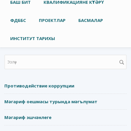
Төп меню
БАШ БИТ
КВАЛИФИКАЦИЯНЕ КҮТӘРҮ
ФДББС
ПРОЕКТЛАР
БАСМАЛАР
ИНСТИТУТ ТАРИХЫ
Search form
Противодействие коррупции
Мәгариф оешмасы турында мәгълүмат
Мәгариф эшчәнлеге