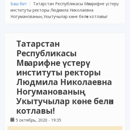
Баш бит
Татарстан Республикасы Мәгарифне үстерү
институты ректоры Людмила Николаевна
Ногуманованың Укытучылар көне белән котлавы!
Татарстан
Республикасы
Мәгарифне үстерү
институты ректоры
Людмила Николаевна
Ногуманованың
Укытучылар көне белән
котлавы!
5 октябрь, 2020 - 19:35