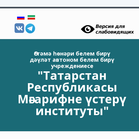
Skip to main content
Өстәмә һөнәри белем бирү
дәүләт автоном белем бирү
учреждениесе
"Татарстан
Республикасы
Мәгарифне үстерү
институты"