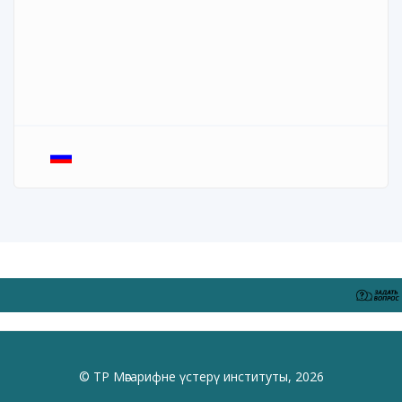
© ТР Мәгарифне үстерү институты, 2026