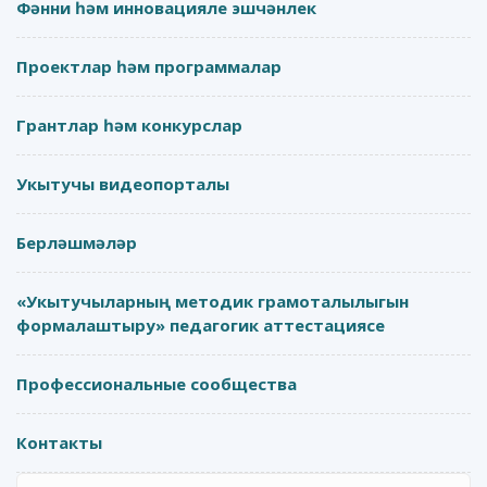
Фәнни һәм инновацияле эшчәнлек
Проектлар һәм программалар
Грантлар һәм конкурслар
Укытучы видеопорталы
Берләшмәләр
«Укытучыларның методик грамоталылыгын
формалаштыру» педагогик аттестациясе
Профессиональные сообщества
Контакты