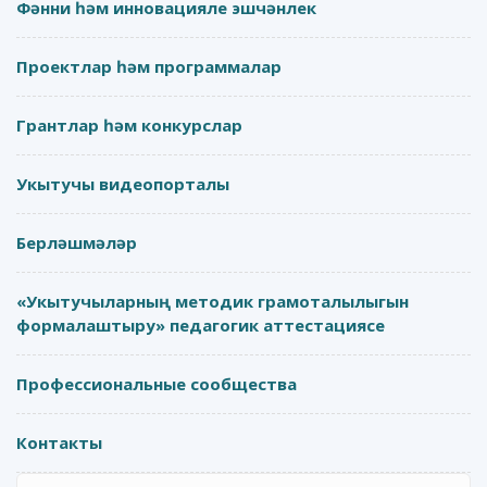
Фәнни һәм инновацияле эшчәнлек
Проектлар һәм программалар
Грантлар һәм конкурслар
Укытучы видеопорталы
Берләшмәләр
«Укытучыларның методик грамоталылыгын
формалаштыру» педагогик аттестациясе
Профессиональные сообщества
Контакты