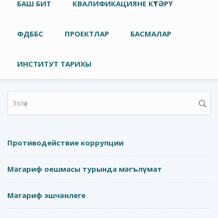
Төп меню
БАШ БИТ
КВАЛИФИКАЦИЯНЕ КҮТӘРҮ
ФДББС
ПРОЕКТЛАР
БАСМАЛАР
ИНСТИТУТ ТАРИХЫ
Search form
Противодействие коррупции
Мәгариф оешмасы турында мәгълүмат
Мәгариф эшчәнлеге