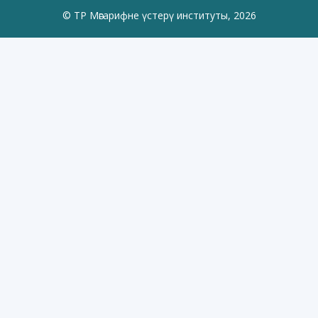
© ТР Мәгарифне үстерү институты, 2026