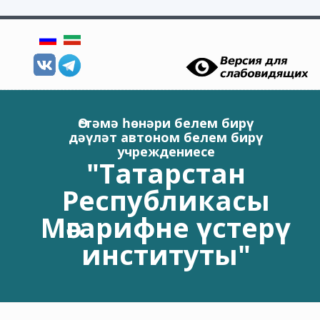
Skip to main content
Өстәмә һөнәри белем бирү
дәүләт автоном белем бирү
учреждениесе
"Татарстан
Республикасы
Мәгарифне үстерү
институты"