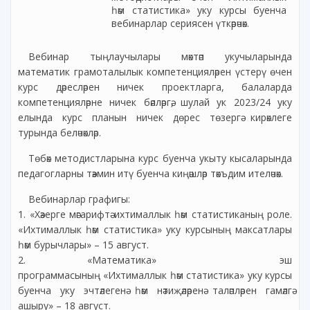
һәм статистика» уку курсы буенча
вебинарлар сериясен үткәрәчәк.
Вебинар тыңлаучылары мәктәп укучыларында
математик грамоталылык компетенцияләрен үстерү өчен
курс дәресләрен ничек проектларга, балаларда
компетенцияләрне ничек бәяләргә, шулай ук 2023/24 уку
елында курс планын ничек дөрес төзергә кирәклеге
турында беләчәкләр.
Төбәк методистларына курс буенча укыту кысаларында
педагогларны тәэмин итү буенча киңәшләр тәкъдим ителәчәк.
Вебинарлар графигы:
1. «Хәзерге мәгарифтә ихтималлык һәм статистиканың роле.
«Ихтималлык һәм статистика» уку курсының максатлары
һәм бурычлары» – 15 август.
2. «Математика» эш
программасының «Ихтималлык һәм статистика» уку курсы
буенча уку эчтәлегенә һәм нәтиҗәләренә таләпләрен гамәлгә
ашыру» – 18 август.