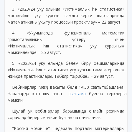
3. «2023/24 уку елында «Ихтималлык һәм статистика»
мөстәкыйль уку курсын гамәлгә кертү шартларында
математиканы укыту процессын проектлау» – 22 август.
4. «Укучыларда функциональ математик
грамоталылыкны үстерү өчен
«Ихтималлык һәм статистика» уку курсының
мөмкинлекләре – 25 август.
5. «2023/24 уку елында белем бирү оешмаларында
«Ихтималлык һәм статистика» уку курсын гамәлгә кертүнең
нәтиҗәле практикалары. Төбәкләр тәҗрибәсе» – 29 август.
Вебинарлар Мәскәү вакыты белән 14:30 сәгатьтә башлана.
Чараларда катнашу өчен
сылтама
буенча теркәлергә
мөмкин.
Шулай ук вебинарлар барышында онлайн режимда
сораулар бирергә мөмкин булган чат ачылачак.
"Россия мәгарифе" федераль порталы материаллары