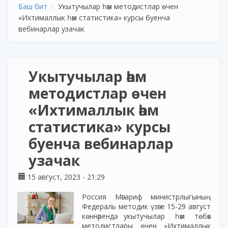
Баш бит
Укытучылар һәм методистлар өчен
«Ихтималлык һәм статистика» курсы буенча
вебинарлар узачак
Укытучылар һәм
методистлар өчен
«Ихтималлык һәм
статистика» курсы
буенча вебинарлар
узачак
15 август, 2023 - 21:29
Россия Мәгариф министрлыгының
Федераль методик үзәге 15-29 август
көннәрендә укытучылар һәм төбәк
методистлары өчен «Ихтималлык