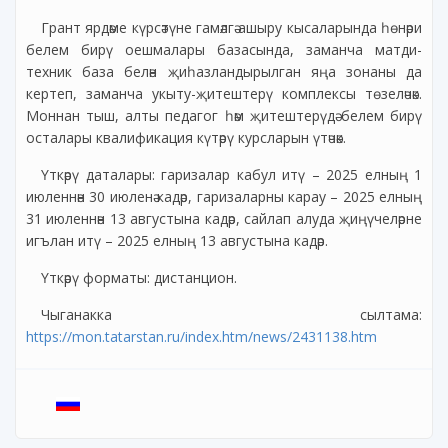
Грант ярдәме күрсәтүне гамәлгә ашыру кысаларында һөнәри
белем бирү оешмалары базасында, заманча матди-
техник база белән җиһазландырылган яңа зонаны да
кертеп, заманча укыту-җитештерү комплексы төзеләчәк.
Моннан тыш, алты педагог һәм җитештерүдә белем бирү
осталары квалификация күтәрү курсларын үтәчәк.
Үткәрү даталары: гаризалар кабул итү – 2025 елның 1
июленнән 30 июленә кадәр, гаризаларны карау – 2025 елның
31 июленнән 13 августына кадәр, сайлап алуда җиңүчеләрне
игълан итү – 2025 елның 13 августына кадәр.
Үткәрү форматы: дистанцион.
Чыганакка сылтама:
https://mon.tatarstan.ru/index.htm/news/2431138.htm