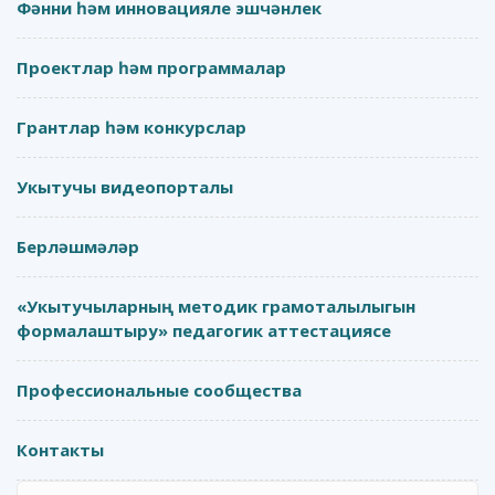
Фәнни һәм инновацияле эшчәнлек
Проектлар һәм программалар
Грантлар һәм конкурслар
Укытучы видеопорталы
Берләшмәләр
«Укытучыларның методик грамоталылыгын
формалаштыру» педагогик аттестациясе
Профессиональные сообщества
Контакты