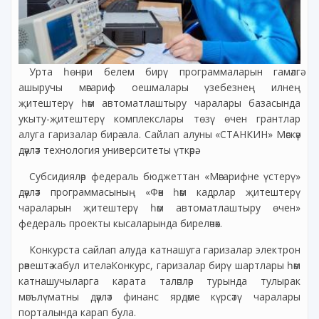
Урта һөнәри белем бирү программаларын гамәлгә
ашыручы мәгариф оешмалары үзебезнең илнең
җитештерү һәм автоматлаштыру чаралары базасында
укыту-җитештерү комплекслары төзү өчен грантлар
алуга гаризалар бирә ала. Сайлап алуны «СТАНКИН» Мәскәү
дәүләт технология университеты үткәрә.
Субсидияләр федераль бюджеттан «Мәгарифне үстерү»
дәүләт программасының «Фән һәм кадрлар җитештерү
чараларын җитештерү һәм автоматлаштыру өчен»
федераль проекты кысаларында биреләчәк.
Конкурста сайлап алуда катнашуга гаризалар электрон
рәвештә кабул ителә. Конкурс, гаризалар бирү шартлары һәм
катнашучыларга карата таләпләр турында тулырак
мәгълүматны дәүләт финанс ярдәме күрсәтү чаралары
порталында карап була.