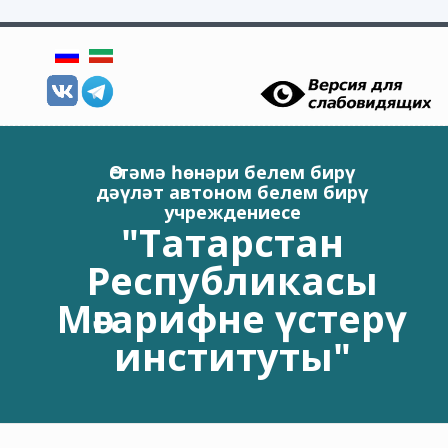
Skip to main content
Өстәмә һөнәри белем бирү
дәүләт автоном белем бирү
учреждениесе
"Татарстан
Республикасы
Мәгарифне үстерү
институты"