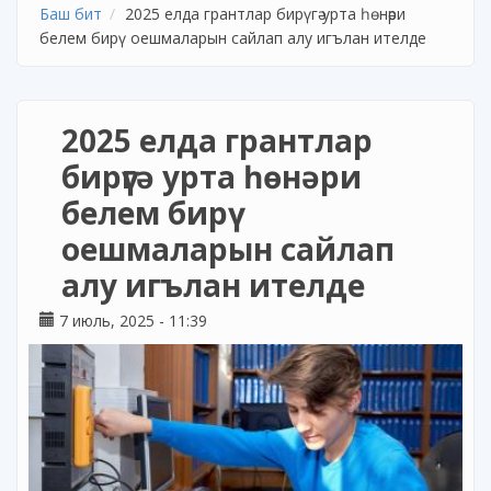
Баш бит
2025 елда грантлар бирүгә урта һөнәри
белем бирү оешмаларын сайлап алу игълан ителде
2025 елда грантлар
бирүгә урта һөнәри
белем бирү
оешмаларын сайлап
алу игълан ителде
7 июль, 2025 - 11:39