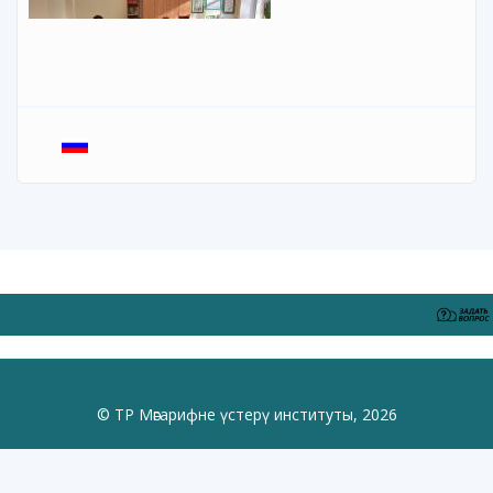
© ТР Мәгарифне үстерү институты, 2026