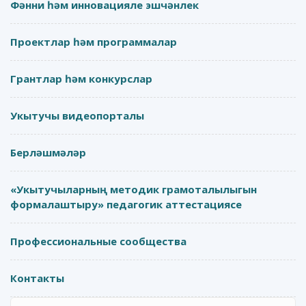
Фәнни һәм инновацияле эшчәнлек
Проектлар һәм программалар
Грантлар һәм конкурслар
Укытучы видеопорталы
Берләшмәләр
«Укытучыларның методик грамоталылыгын
формалаштыру» педагогик аттестациясе
Профессиональные сообщества
Контакты