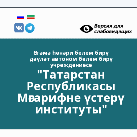
Skip to main content
Өстәмә һөнәри белем бирү
дәүләт автоном белем бирү
учреждениесе
"Татарстан
Республикасы
Мәгарифне үстерү
институты"