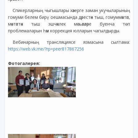
Спикерларның чыгышлары хәзерге заман укучыларының
гомуми белем бирү оешмасында дәрестән тыш, гомуммәктәп,
мәктәптән тыш эшчәнлек мәсьәләләре буенча төп
проблемаларын һәм коррекция юлларын чагылдырды.
Вебинарның трансляциясе язмасына сылтама:
https://web.vk.me/?rp=peer817867256
Фотогалерея: