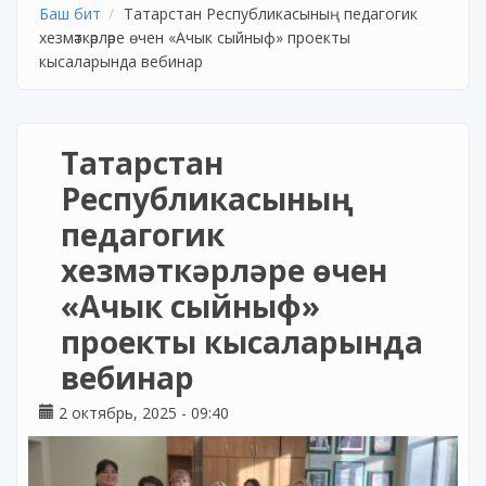
Баш бит
Татарстан Республикасының педагогик
хезмәткәрләре өчен «Ачык сыйныф» проекты
кысаларында вебинар
Татарстан
Республикасының
педагогик
хезмәткәрләре өчен
«Ачык сыйныф»
проекты кысаларында
вебинар
2 октябрь, 2025 - 09:40