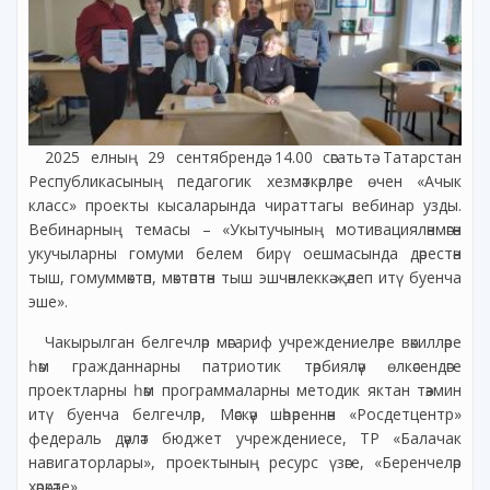
2025 елның 29 сентябрендә 14.00 сәгатьтә Татарстан
Республикасының педагогик хезмәткәрләре өчен «Ачык
класс» проекты кысаларында чираттагы вебинар узды.
Вебинарның темасы – «Укытучының мотивацияләнмәгән
укучыларны гомуми белем бирү оешмасында дәрестән
тыш, гомуммәктәп, мәктәптән тыш эшчәнлеккә җәлеп итү буенча
эше».
Чакырылган белгечләр мәгариф учреждениеләре вәкилләре
һәм гражданнарны патриотик тәрбияләү өлкәсендәге
проектларны һәм программаларны методик яктан тәэмин
итү буенча белгечләр, Мәскәү шәһәреннән «Росдетцентр»
федераль дәүләт бюджет учреждениесе, ТР «Балачак
навигаторлары», проектының ресурс үзәге, «Беренчеләр
хәрәкәте».