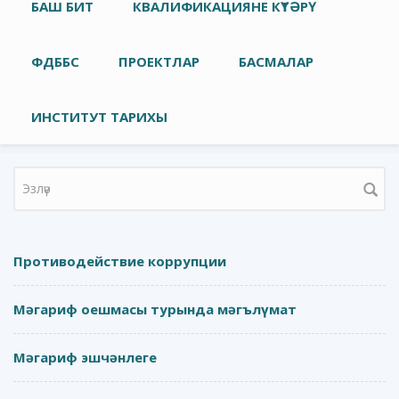
Төп меню
БАШ БИТ
КВАЛИФИКАЦИЯНЕ КҮТӘРҮ
ФДББС
ПРОЕКТЛАР
БАСМАЛАР
ИНСТИТУТ ТАРИХЫ
Search form
Противодействие коррупции
Мәгариф оешмасы турында мәгълүмат
Мәгариф эшчәнлеге