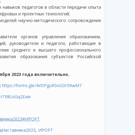
;
 навыков педагогов в области передачи опыта
ифровых и проектных технологий;
моделей научно-методического сопровождения
вители органов управления образованием,
ций, руководители и педагоги, работающие в
теме среднего и высшего профессионального
азвития образования субъектов Российской
ября 2023 года включительно.
:
https://forms.gle/4VDPguR5nGDr5RwM7
i/_fnTR8UsGq2Eaw
авника2023
#ИРОРТ
дНаставника2023
ИРОРТ