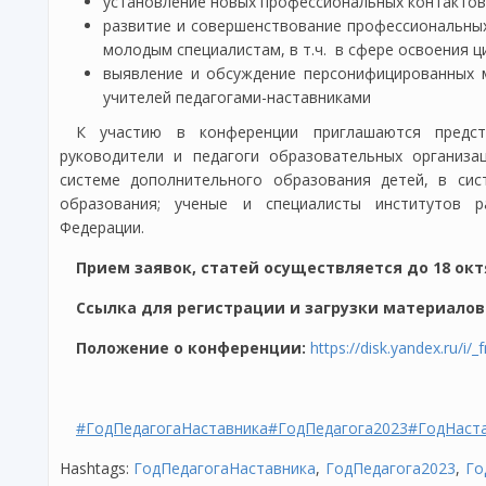
установление новых профессиональных контактов
развитие и совершенствование профессиональных
молодым специалистам, в т.ч. в сфере освоения ц
выявление и обсуждение персонифицированных 
учителей педагогами-наставниками
К участию в конференции приглашаются предста
руководители и педагоги образовательных организа
системе дополнительного образования детей, в сис
образования; ученые и специалисты институтов р
Федерации.
Прием заявок, статей осуществляется до 18 окт
Ссылка для регистрации и загрузки материалов
Положение о конференции:
https://disk.yandex.ru/
#ГодПедагогаНаставника
#ГодПедагога2023
#ГодНаст
Hashtags:
ГодПедагогаНаставника
ГодПедагога2023
Го