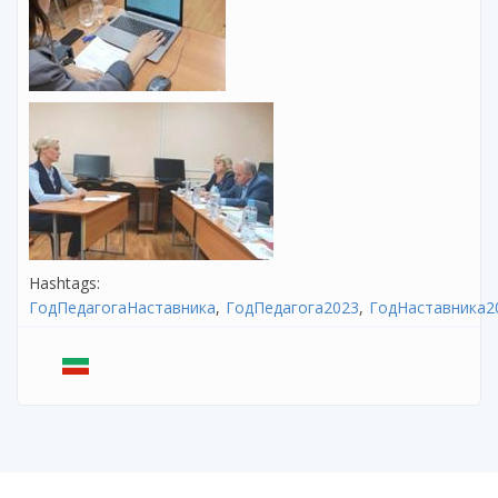
Hashtags:
ГодПедагогаНаставника
ГодПедагога2023
ГодНаставника2