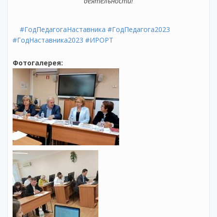
деятельности!
#ГодПедагогаНаставника
#ГодПедагога2023
#ГодНаставника2023
#ИРОРТ
Фотогалерея: