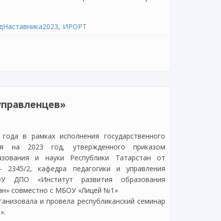
дНаставника2023
ИРОРТ
ьного и эмоционального выгорания педагогов» (в
ителя»)
управленцев»
 года в рамках исполнения государственного
ля на 2023 год, утвержденного приказом
азования и науки Республики Татарстан от
 2345/2, кафедра педагогики и управления
ОУ ДПО «Институт развития образования
ан» совместно с МБОУ «Лицей №1»
рганизовала и провела республиканский семинар
».