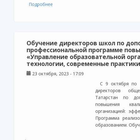
Подробнее
о В Казани состоялся региональный эт
мастерства педагогов «Мой лучший уро
Обучение директоров школ по доп
профессиональной программе пов
«Управление образовательной орг
технологии, современные практик
23 октября, 2023 - 17:09
С 9 октября по 
директоров обще
Татарстан по доп
повышения квал
организацией: эфф
Программа реализо
образованием. Обуч