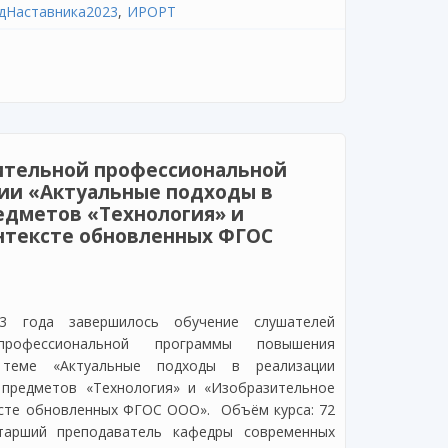
дНаставника2023
ИРОРТ
ьной программе профессиональной переподготовки
е и организационно-методические основы
есса»
ительной профессиональной
ии «Актуальные подходы в
едметов «Технология» и
онтексте обновленных ФГОС
3 года завершилось обучение слушателей
профессиональной программы повышения
 теме «Актуальные подходы в реализации
 предметов «Технология» и «Изобразительное
ксте обновленных ФГОС ООО». Объём курса: 72
тарший преподаватель кафедры современных