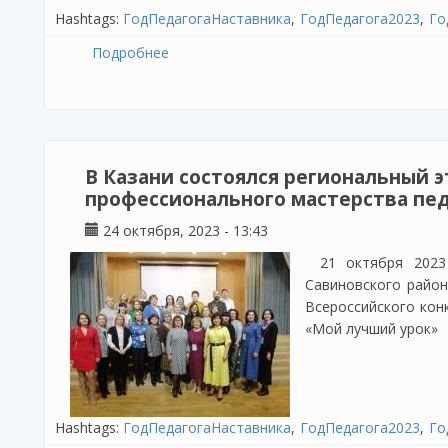
Hashtags:
ГодПедагогаНаставника
ГодПедагога2023
Го
Подробнее
о Республиканский семинар «Школа упр
В Казани состоялся региональный э
профессионального мастерства пе
24 октября, 2023 - 13:43
21 октября 202
Савиновского район
Всероссийского кон
«Мой лучший урок»
Hashtags:
ГодПедагогаНаставника
ГодПедагога2023
Го