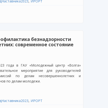
дНаставника2023
ИРОРТ
нительной профессиональной программе
образовательной организацией: эффективные
рофилактика безнадзорности
тних: современное состояние
023 года в ГАУ «Молодежный центр «Волга»
овательное мероприятие для руководителей
омиссий по делам несовершеннолетних и
нов по делам молодежи.
дНаставника2023
ИРОРТ