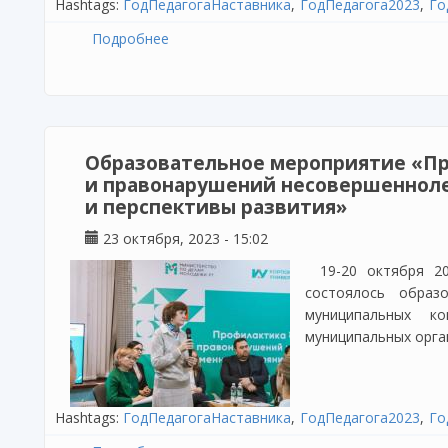
Hashtags:
ГодПедагогаНаставника
ГодПедагога2023
Го
Подробнее
о Обучение директоров школ по допол
повышения квалификации «Управление 
технологии, современные практики»
Образовательное мероприятие «П
и правонарушений несовершенноле
и перспективы развития»
23 октября, 2023 - 15:02
19-20 октября 2
состоялось образ
муниципальных к
муниципальных орга
Hashtags:
ГодПедагогаНаставника
ГодПедагога2023
Го